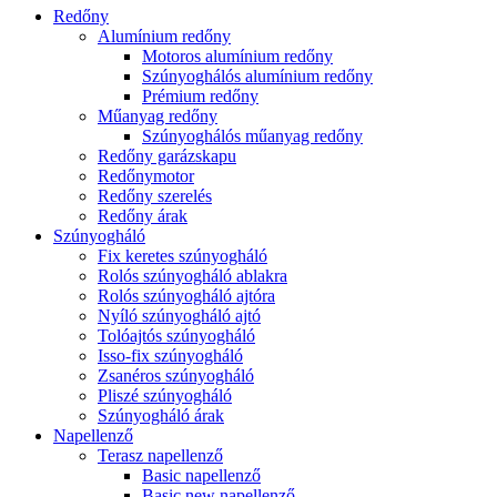
Redőny
Alumínium redőny
Motoros alumínium redőny
Szúnyoghálós alumínium redőny
Prémium redőny
Műanyag redőny
Szúnyoghálós műanyag redőny
Redőny garázskapu
Redőnymotor
Redőny szerelés
Redőny árak
Szúnyogháló
Fix keretes szúnyogháló
Rolós szúnyogháló ablakra
Rolós szúnyogháló ajtóra
Nyíló szúnyogháló ajtó
Tolóajtós szúnyogháló
Isso-fix szúnyogháló
Zsanéros szúnyogháló
Pliszé szúnyogháló
Szúnyogháló árak
Napellenző
Terasz napellenző
Basic napellenző
Basic new napellenző