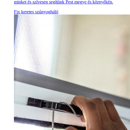
minket és szívesen segítünk Pest megye és környékén.
Fix keretes szúnyogháló