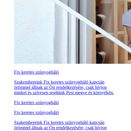
Fix keretes szúnyogháló
Szakembereink Fix keretes szúnyogháló kapcsán
örömmel állnak az Ön rendelkezésére, csak hívjon
minket és szívesen segítünk Pest megye és környékén.
Fix keretes szúnyogháló
Fix keretes szúnyogháló
Szakembereink Fix keretes szúnyogháló kapcsán
örömmel állnak az Ön rendelkezésére, csak hívjon