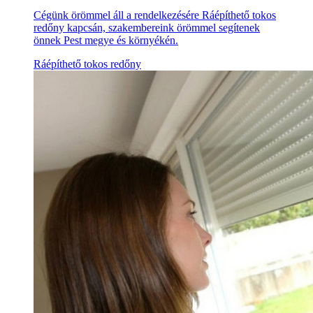
Cégünk örömmel áll a rendelkezésére Ráépíthető tokos
redőny kapcsán, szakembereink örömmel segítenek
önnek Pest megye és környékén.
Ráépíthető tokos redőny