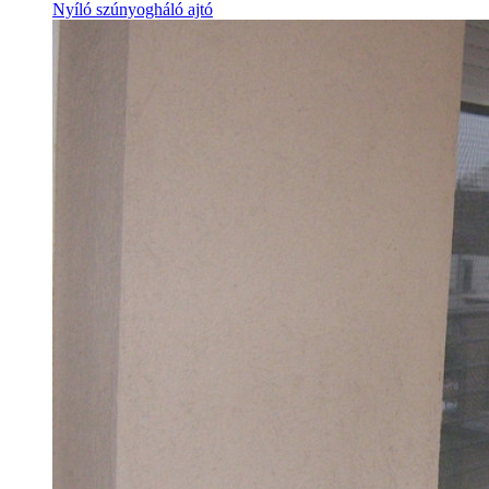
Nyíló szúnyogháló ajtó