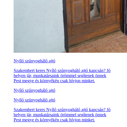
Nyíló szúnyogháló ajtó
Szakembert keres Nyíló szúnyogháló ajtó kapcsán? Jó
helyen jár, munkatársaink örömmel segítenek önnek
Pest megye és környékén csak hívjon minket.
Nyíló szúnyogháló ajtó
Nyíló szúnyogháló ajtó
Szakembert keres Nyíló szúnyogháló ajtó kapcsán? Jó
helyen jár, munkatársaink örömmel segítenek önnek
Pest megye és környékén csak hívjon minket.