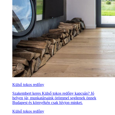
Külső tokos redőny
Szakembert keres Külső tokos redőny kapcsán? Jó
helyen jár, munkatársaink örömmel segítenek önnek
Budapest és környékén csak hívjon minket.
Külső tokos redőny