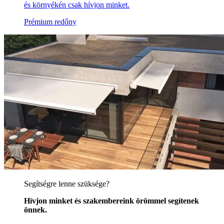
és környékén csak hívjon minket.
Prémium redőny
Segítségre lenne szüksége?
Hívjon minket és szakembereink örömmel segítenek
önnek.