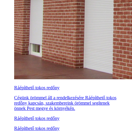
Ráépíthető tokos redőny
Cégünk örömmel áll a rendelkezésére Ráépíthető tokos
redőny kapcsán, szakembereink örömmel segítenek
önnek Pest megye és környékén.
Ráépíthető tokos redőny
Ráépíthető tokos redőny