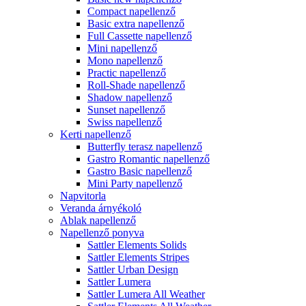
Compact napellenző
Basic extra napellenző
Full Cassette napellenző
Mini napellenző
Mono napellenző
Practic napellenző
Roll-Shade napellenző
Shadow napellenző
Sunset napellenző
Swiss napellenző
Kerti napellenző
Butterfly terasz napellenző
Gastro Romantic napellenző
Gastro Basic napellenző
Mini Party napellenző
Napvitorla
Veranda árnyékoló
Ablak napellenző
Napellenző ponyva
Sattler Elements Solids
Sattler Elements Stripes
Sattler Urban Design
Sattler Lumera
Sattler Lumera All Weather