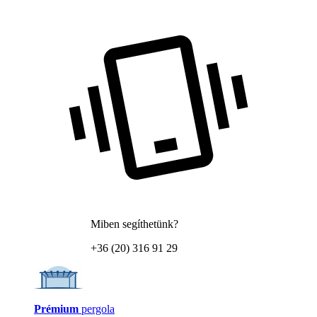
Miben segíthetünk?
+36 (20) 316 91 29
Prémium
pergola