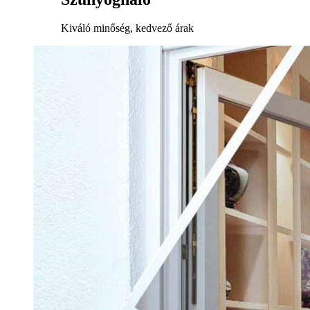
Kiváló minőség, kedvező árak