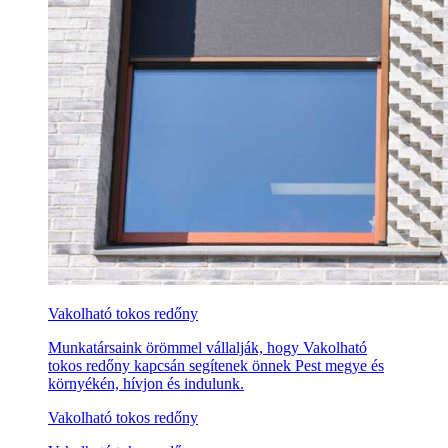
Vakolható tokos redőny
Munkatársaink örömmel vállalják, hogy Vakolható
tokos redőny kapcsán segítenek önnek Pest megye és
környékén, hívjon és indulunk.
Vakolható tokos redőny