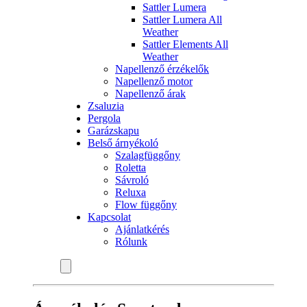
Sattler Lumera
Sattler Lumera All
Weather
Sattler Elements All
Weather
Napellenző érzékelők
Napellenző motor
Napellenző árak
Zsaluzia
Pergola
Garázskapu
Belső árnyékoló
Szalagfüggőny
Roletta
Sávroló
Reluxa
Flow függőny
Kapcsolat
Ajánlatkérés
Rólunk