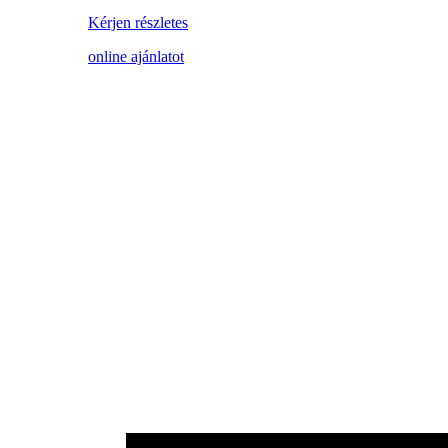
Kérjen részletes
online ajánlatot