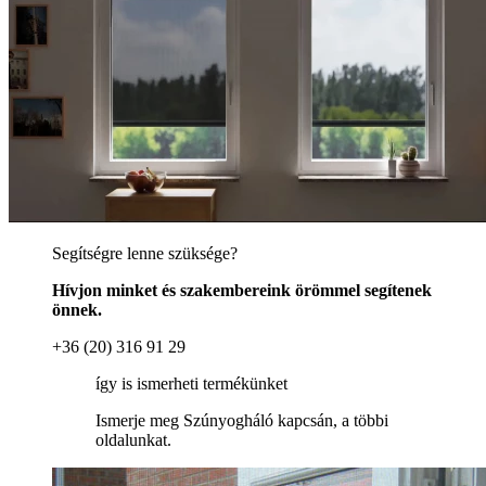
Segítségre lenne szüksége?
Hívjon minket és szakembereink örömmel segítenek
önnek.
+36 (20) 316 91 29
így is ismerheti termékünket
Ismerje meg Szúnyogháló kapcsán, a többi
oldalunkat.