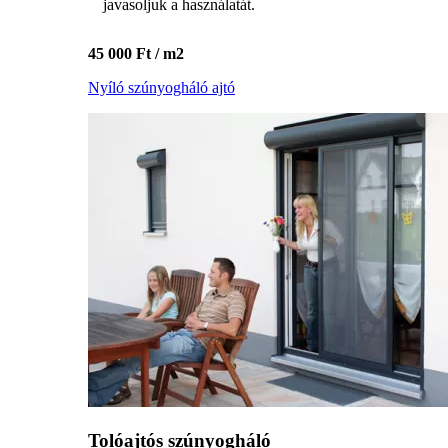
javasoljuk a használatát.
45 000 Ft / m2
Nyíló szúnyogháló ajtó
Tolóajtós szúnyogháló