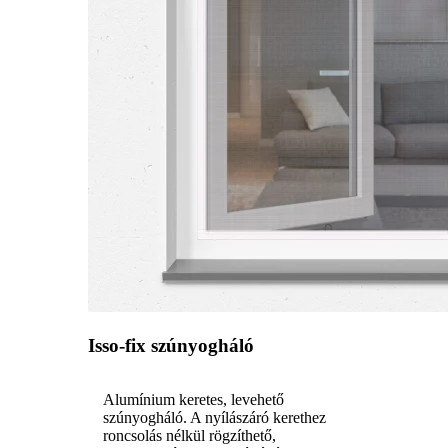
Isso-fix szúnyogháló
Alumínium keretes, levehető
szúnyogháló. A nyílászáró kerethez
roncsolás nélkül rögzíthető,