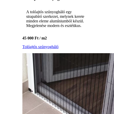
A tolóajtós szúnyogháló egy
strapabíró szerkezet, melynek kerete
minden eleme alumíniumból készül.
Megjelenése modern és esztétikus.
45 000 Ft / m2
Tolóajtós szúnyogháló