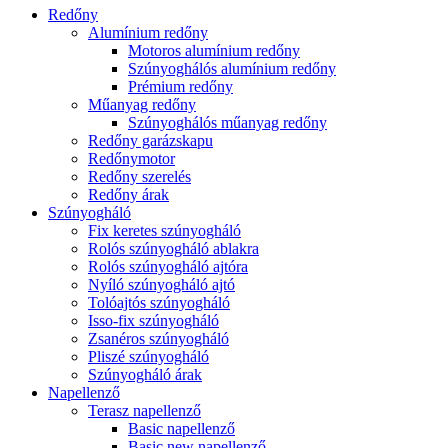
Redőny
Alumínium redőny
Motoros alumínium redőny
Szúnyoghálós alumínium redőny
Prémium redőny
Műanyag redőny
Szúnyoghálós műanyag redőny
Redőny garázskapu
Redőnymotor
Redőny szerelés
Redőny árak
Szúnyogháló
Fix keretes szúnyogháló
Rolós szúnyogháló ablakra
Rolós szúnyogháló ajtóra
Nyíló szúnyogháló ajtó
Tolóajtós szúnyogháló
Isso-fix szúnyogháló
Zsanéros szúnyogháló
Pliszé szúnyogháló
Szúnyogháló árak
Napellenző
Terasz napellenző
Basic napellenző
Basic new napellenző