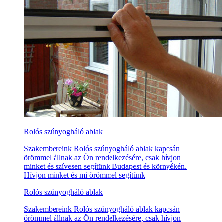
Rolós szúnyogháló ablak
Szakembereink Rolós szúnyogháló ablak kapcsán
örömmel állnak az Ön rendelkezésére, csak hívjon
minket és szívesen segítünk Budapest és környékén.
Hívjon minket és mi örömmel segítünk
Rolós szúnyogháló ablak
Szakembereink Rolós szúnyogháló ablak kapcsán
örömmel állnak az Ön rendelkezésére, csak hívjon