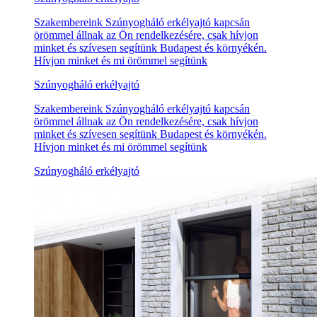
Szakembereink Szúnyogháló erkélyajtó kapcsán
örömmel állnak az Ön rendelkezésére, csak hívjon
minket és szívesen segítünk Budapest és környékén.
Hívjon minket és mi örömmel segítünk
Szúnyogháló erkélyajtó
Szakembereink Szúnyogháló erkélyajtó kapcsán
örömmel állnak az Ön rendelkezésére, csak hívjon
minket és szívesen segítünk Budapest és környékén.
Hívjon minket és mi örömmel segítünk
Szúnyogháló erkélyajtó