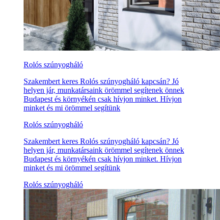
Rolós szúnyogháló
Szakembert keres Rolós szúnyogháló kapcsán? Jó
helyen jár, munkatársaink örömmel segítenek önnek
Budapest és környékén csak hívjon minket. Hívjon
minket és mi örömmel segítünk
Rolós szúnyogháló
Szakembert keres Rolós szúnyogháló kapcsán? Jó
helyen jár, munkatársaink örömmel segítenek önnek
Budapest és környékén csak hívjon minket. Hívjon
minket és mi örömmel segítünk
Rolós szúnyogháló