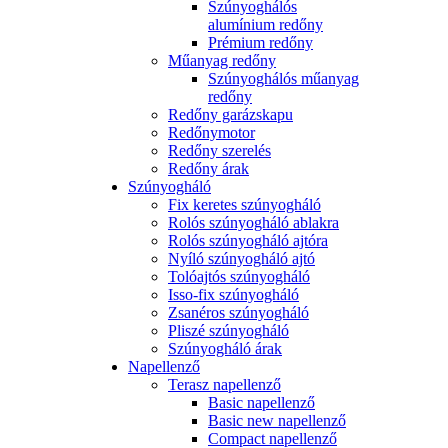
Szúnyoghálós
alumínium redőny
Prémium redőny
Műanyag redőny
Szúnyoghálós műanyag
redőny
Redőny garázskapu
Redőnymotor
Redőny szerelés
Redőny árak
Szúnyogháló
Fix keretes szúnyogháló
Rolós szúnyogháló ablakra
Rolós szúnyogháló ajtóra
Nyíló szúnyogháló ajtó
Tolóajtós szúnyogháló
Isso-fix szúnyogháló
Zsanéros szúnyogháló
Pliszé szúnyogháló
Szúnyogháló árak
Napellenző
Terasz napellenző
Basic napellenző
Basic new napellenző
Compact napellenző