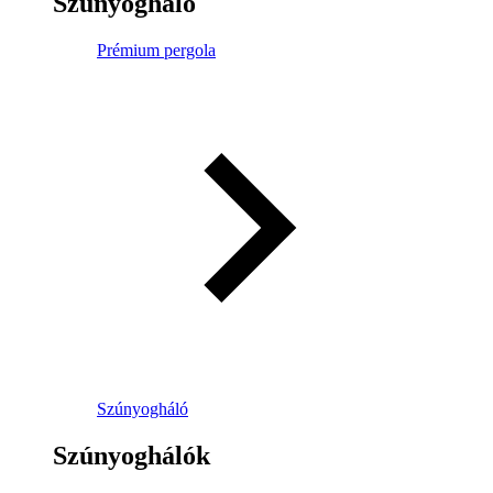
Szúnyogháló
Prémium pergola
Szúnyogháló
Szúnyoghálók