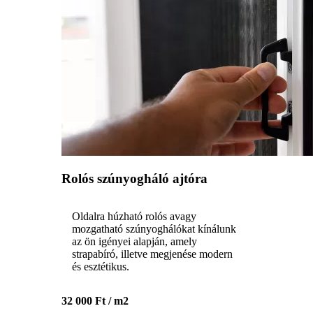
Rolós szúnyogháló ajtóra
Oldalra húzható rolós avagy
mozgatható szúnyoghálókat kínálunk
az ön igényei alapján, amely
strapabíró, illetve megjenése modern
és esztétikus.
32 000 Ft / m2