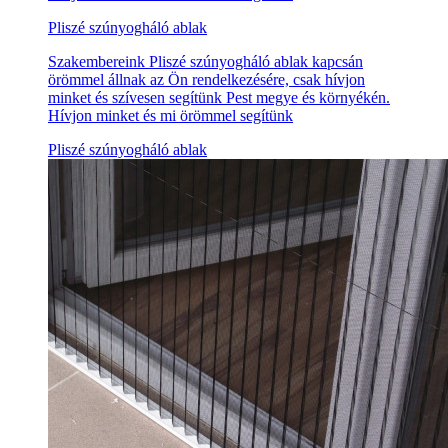
Pliszé szúnyogháló ablak
Szakembereink Pliszé szúnyogháló ablak kapcsán
örömmel állnak az Ön rendelkezésére, csak hívjon
minket és szívesen segítünk Pest megye és környékén.
Hívjon minket és mi örömmel segítünk
Pliszé szúnyogháló ablak