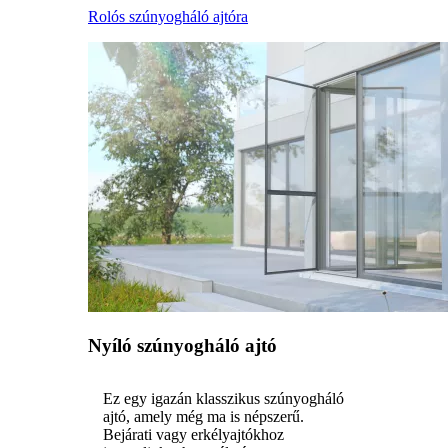
Rolós szúnyogháló ajtóra
Nyíló szúnyogháló ajtó
Ez egy igazán klasszikus szúnyogháló
ajtó, amely még ma is népszerű.
Bejárati vagy erkélyajtókhoz