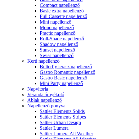
Compact napellenző
Basic extra napellenző
Full Cassette napellenző
Mini napellenző
Mono napellenző
Practic napellenző
Roll-Shade napellenző
Shadow napellenző
Sunset napellenző
Swiss napellenző
Kerti napellenző
Butterfly terasz napellenző
Gastro Romantic napellenző
Gastro Basic napellenző
Mini Party napellenző
Napvitorla
Veranda árnyékoló
Ablak napellenző
Napellenző ponyva
Sattler Elements Solids
Sattler Elements Stripes
Sattler Urban Design
Sattler Lumera
Sattler Lumera All Weather