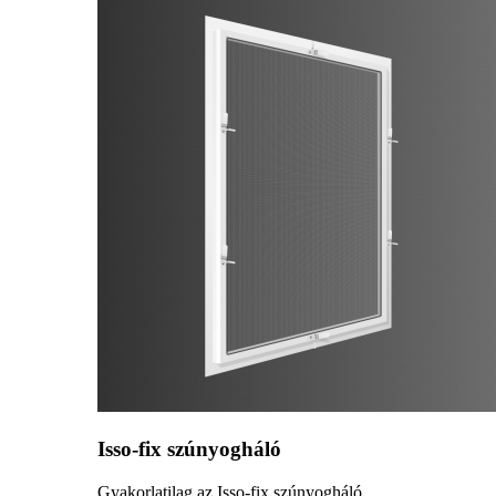
Isso-fix szúnyogháló
Gyakorlatilag az Isso-fix szúnyogháló