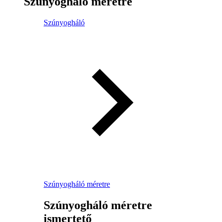
Szúnyogháló méretre
Szúnyogháló
Szúnyogháló méretre
Szúnyogháló méretre
ismertető