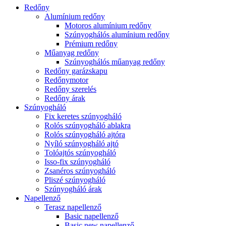
Redőny
Alumínium redőny
Motoros alumínium redőny
Szúnyoghálós alumínium redőny
Prémium redőny
Műanyag redőny
Szúnyoghálós műanyag redőny
Redőny garázskapu
Redőnymotor
Redőny szerelés
Redőny árak
Szúnyogháló
Fix keretes szúnyogháló
Rolós szúnyogháló ablakra
Rolós szúnyogháló ajtóra
Nyíló szúnyogháló ajtó
Tolóajtós szúnyogháló
Isso-fix szúnyogháló
Zsanéros szúnyogháló
Pliszé szúnyogháló
Szúnyogháló árak
Napellenző
Terasz napellenző
Basic napellenző
Basic new napellenző