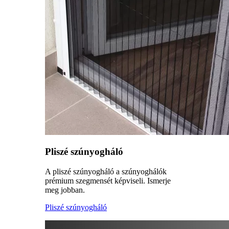
Pliszé szúnyogháló
A pliszé szúnyogháló a szúnyoghálók
prémium szegmensét képviseli. Ismerje
meg jobban.
Pliszé szúnyogháló