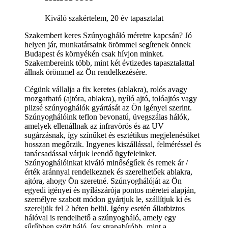
Kiváló szakértelem, 20 év tapasztalat
Szakembert keres Szúnyogháló méretre kapcsán? Jó
helyen jár, munkatársaink örömmel segítenek önnek
Budapest és környékén csak hívjon minket.
Szakembereink több, mint két évtizedes tapasztalattal
állnak örömmel az Ön rendelkezésére.
Cégünk vállalja a fix keretes (ablakra), rolós avagy
mozgatható (ajtóra, ablakra), nyíló ajtó, tolóajtós vagy
plizsé szúnyoghálók gyártását az Ön igényei szerint.
Szúnyoghálóink teflon bevonatú, üvegszálas hálók,
amelyek ellenállnak az infravörös és az UV
sugárzásnak, így színűket és esztétikus megjelenésüket
hosszan megőrzik. Ingyenes kiszállással, felméréssel és
tanácsadással várjuk leendő ügyfeleinket.
Szúnyoghálóinkat kiváló minőségűek és remek ár /
érték aránnyal rendelkeznek és szerelhetőek ablakra,
ajtóra, ahogy Ön szeretné. Szúnyoghálóját az Ön
egyedi igényei és nyílászárója pontos méretei alapján,
személyre szabott módon gyártjuk le, szállítjuk ki és
szereljük fel 2 héten belül. Igény esetén állatbiztos
hálóval is rendelhető a szúnyogháló, amely egy
sűrűbben szött háló, így strapabíróbb, mint a