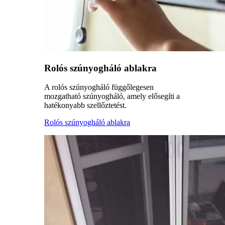
Rolós szúnyogháló ablakra
A rolós szúnyogháló függőlegesen
mozgatható szúnyogháló, amely elősegíti a
hatékonyabb szellőztetést.
Rolós szúnyogháló ablakra