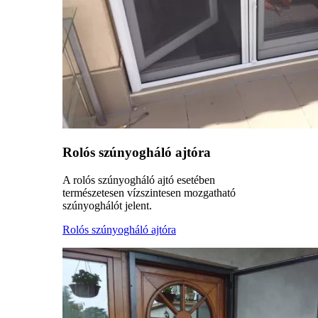
Rolós szúnyogháló ajtóra
A rolós szúnyogháló ajtó esetében
természetesen vízszintesen mozgatható
szúnyoghálót jelent.
Rolós szúnyogháló ajtóra