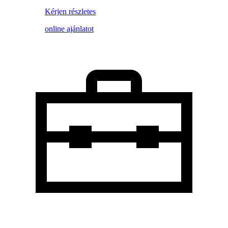
Kérjen részletes
online ajánlatot