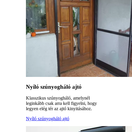
Nyíló szúnyogháló ajtó
Klasszikus szúnyogháló, amelynél
leginkább csak arra kell figyelni, hogy
legyen elég tér az ajtó kinyitásához.
Nyíló szúnyogháló ajtó