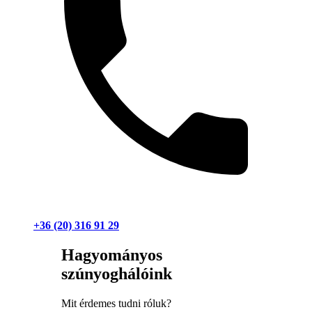
+36 (20) 316 91 29
Hagyományos
szúnyoghálóink
Mit érdemes tudni róluk?