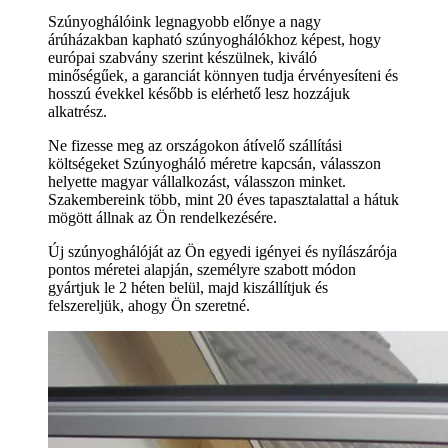
Szúnyoghálóink legnagyobb előnye a nagy
árúházakban kapható szúnyoghálókhoz képest, hogy
európai szabvány szerint készülnek, kiváló
minőségűek, a garanciát könnyen tudja érvényesíteni és
hosszú évekkel később is elérhető lesz hozzájuk
alkatrész.
Ne fizesse meg az országokon átívelő szállítási
költségeket Szúnyogháló méretre kapcsán, válasszon
helyette magyar vállalkozást, válasszon minket.
Szakembereink több, mint 20 éves tapasztalattal a hátuk
mögött állnak az Ön rendelkezésére.
Új szúnyoghálóját az Ön egyedi igényei és nyílászárója
pontos méretei alapján, személyre szabott módon
gyártjuk le 2 héten belül, majd kiszállítjuk és
felszereljük, ahogy Ön szeretné.