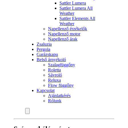
Sattler Lumera
Sattler Lumera All
Weather
Sattler Elements All
Weather
Napellenző érzékelők
Napellenző motor
Napellenző árak
Zsaluzia
Pergola
Garázskapu
Belső árnyékoló
Szalagfüggőny
Roletta
Sávroló
Reluxa
Flow függőny
Kapcsolat
Ajánlatkérés
Rólunk