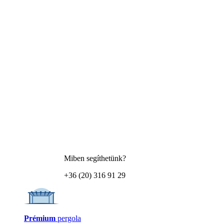
Miben segíthetünk?
+36 (20) 316 91 29
Prémium
pergola