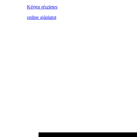
Kérjen részletes
online ajánlatot