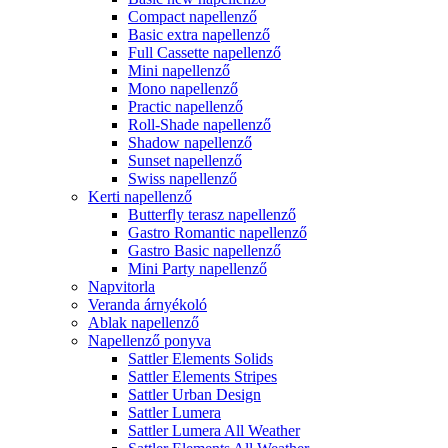
Compact napellenző
Basic extra napellenző
Full Cassette napellenző
Mini napellenző
Mono napellenző
Practic napellenző
Roll-Shade napellenző
Shadow napellenző
Sunset napellenző
Swiss napellenző
Kerti napellenző
Butterfly terasz napellenző
Gastro Romantic napellenző
Gastro Basic napellenző
Mini Party napellenző
Napvitorla
Veranda árnyékoló
Ablak napellenző
Napellenző ponyva
Sattler Elements Solids
Sattler Elements Stripes
Sattler Urban Design
Sattler Lumera
Sattler Lumera All Weather