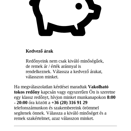
Kedvező árak
Redőnyeink nem csak kiváló minőségűek,
de remek ár / érték aránnyal is
rendelkeznek. Válassza a kedvező árakat,
válasszon minket.
Ha megválaszolatlan kérdései maradtak
Vakolható
tokos redőny
kapcsán vagy egyszerűen Ön is szeretne
egy klassz redőnyt, hívjon minket munkanapokon
8:00
- 20:00
óra között a
+36 (20) 316 91 29
telefonszámunkon és szakembereink örömmel
segítenek önnek. Válassza a kiváló minőséget és a
remek szakértelmet, azaz válasszon minket.