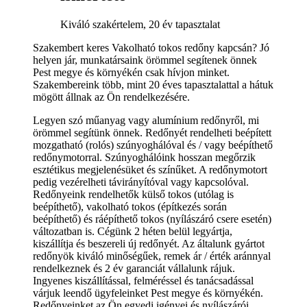
Kiváló szakértelem, 20 év tapasztalat
Szakembert keres Vakolható tokos redőny kapcsán? Jó
helyen jár, munkatársaink örömmel segítenek önnek
Pest megye és környékén csak hívjon minket.
Szakembereink több, mint 20 éves tapasztalattal a hátuk
mögött állnak az Ön rendelkezésére.
Legyen szó műanyag vagy alumínium redőnyről, mi
örömmel segítünk önnek. Redőnyét rendelheti beépített
mozgatható (rolós) szúnyoghálóval és / vagy beépíthető
redőnymotorral. Szúnyoghálóink hosszan megőrzik
esztétikus megjelenésüket és színűket. A redőnymotort
pedig vezérelheti távirányítóval vagy kapcsolóval.
Redőnyeink rendelhetők külső tokos (utólag is
beépíthető), vakolható tokos (építkezés során
beépíthető) és ráépíthető tokos (nyílászáró csere esetén)
változatban is. Cégünk 2 héten belül legyártja,
kiszállítja és beszereli új redőnyét. Az általunk gyártot
redőnyök kiváló minőségűek, remek ár / érték aránnyal
rendelkeznek és 2 év garanciát vállalunk rájuk.
Ingyenes kiszállítással, felméréssel és tanácsadással
várjuk leendő ügyfeleinket Pest megye és környékén.
Redőnyeinket az Ön egyedi igényei és nyílászárói