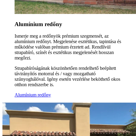
Alumínium redőny
Ismerje meg a redőnyök prémium szegmensét, az
alumínium redőnyt. Megjelenése esztétikus, tapintása és
működése valóban prémium érzetett ad. Rendlívül
strapabíró, színét és esztétikus megjelenését hosszan
megőrzi.
Strapabíróságának köszönhetően rendelhető beépített
távirányítós motorral és / vagy mozgatható
szúnyoghálóval. Igény esetén vezérlése beköthető okos
otthon rendszerbe is.
Alumínium redőny