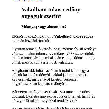
Vakolható tokos redőny
anyaguk szerint
Műanyag vagy alumínium?
Először is köszönjük, hogy
Vakolható tokos redőny
kapcsán hozzánk fordult.
Gyakran felmerülő kérdés, hogy melyik típusú redőnyt
válasszuk: alumínium vagy műanyag? Összeszedtünk
minden információt, ami alapján el tudja dönteni, hogy
önnek melyik volna a legjobb választás.
A legfontosabb információ, amit tudni kell, hogy a
nálunk kapható redőnyök sokkal jobb minőséget
képviselnek, mint a távol keletről beszerzet
nagyrúházakban kapható redőnyök.
Bármelyik redőnyünket is válassza mindkét redőny
típusunk tökéletes árnyékolást biztosít, remek hang- és
hőszigetelő tulajdonságokkal rendelkeznek.
Az Ön egyedi igényei és nyílászárója pontos méretei