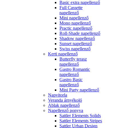
Basic extra napellenző
Full Cassette
napellenző
Mini napellenző
Mono napellenző
Practic napellenző
Roll-Shade napellenző
Shadow napellenző
Sunset napellenző
Swiss napellenző
Kerti napellenző
Butterfly terasz
napellenző
Gastro Romantic
napellenző
Gastro Basic
napellenző
Mini Party napellenző
Napvitorla
Veranda árnyékoló
Ablak napellenző
Napellenző ponyva
Sattler Elements Solids
Sattler Elements Stripes
Sattler Urban Design