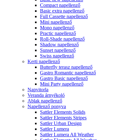
Compact napellenző
Basic extra napellenző
Full Cassette napellenző
Mini napellenző
Mono napellenző
Practic napellenző
Roll-Shade napellenző
Shadow napellenző
Sunset napellenző
Swiss napellenző
Kerti napellenző
Butterfly terasz napellenző
Gastro Romantic napellenző
Gastro Basic napellenző
Mini Party napellenző
Napvitorla
Veranda árnyékoló
Ablak napellenző
Napellenző ponyva
Sattler Elements Solids
Sattler Elements Stripes
Sattler Urban Design
Sattler Lumera
Sattler Lumera All Weather