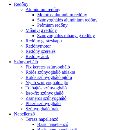
Redőny
Alumínium redőny
Motoros alumínium redőny
Szúnyoghálós alumínium redőny
Prémium redőny
Műanyag redőny
Szúnyoghálós műanyag redőny
Redőny garázskapu
Redőnymotor
Redőny szerelés
Redőny árak
Szúnyogháló
Fix keretes szúnyogháló
Rolós szúnyogháló ablakra
Rolós szúnyogháló ajtóra
Nyíló szúnyogháló ajtó
Tolóajtós szúnyogháló
Isso-fix szúnyogháló
Zsanéros szúnyogháló
Pliszé szúnyogháló
Szúnyogháló árak
Napellenző
Terasz napellenző
Basic napellenző
Basic new napellenző