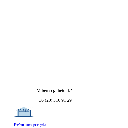
Miben segíthetünk?
+36 (20) 316 91 29
Prémium
pergola