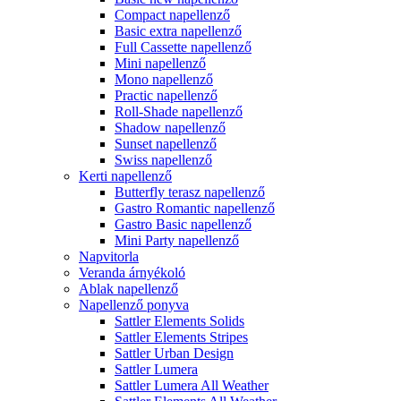
Compact napellenző
Basic extra napellenző
Full Cassette napellenző
Mini napellenző
Mono napellenző
Practic napellenző
Roll-Shade napellenző
Shadow napellenző
Sunset napellenző
Swiss napellenző
Kerti napellenző
Butterfly terasz napellenző
Gastro Romantic napellenző
Gastro Basic napellenző
Mini Party napellenző
Napvitorla
Veranda árnyékoló
Ablak napellenző
Napellenző ponyva
Sattler Elements Solids
Sattler Elements Stripes
Sattler Urban Design
Sattler Lumera
Sattler Lumera All Weather