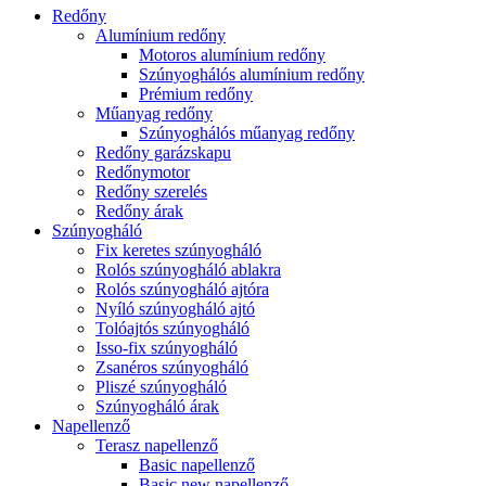
Redőny
Alumínium redőny
Motoros alumínium redőny
Szúnyoghálós alumínium redőny
Prémium redőny
Műanyag redőny
Szúnyoghálós műanyag redőny
Redőny garázskapu
Redőnymotor
Redőny szerelés
Redőny árak
Szúnyogháló
Fix keretes szúnyogháló
Rolós szúnyogháló ablakra
Rolós szúnyogháló ajtóra
Nyíló szúnyogháló ajtó
Tolóajtós szúnyogháló
Isso-fix szúnyogháló
Zsanéros szúnyogháló
Pliszé szúnyogháló
Szúnyogháló árak
Napellenző
Terasz napellenző
Basic napellenző
Basic new napellenző