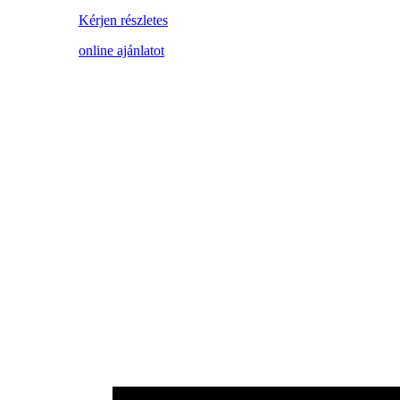
Kérjen részletes
online ajánlatot