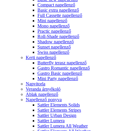
Compact napellenző
Basic extra napellenző
Full Cassette napellenző
Mini napellenző
Mono napellenző
Practic napellenző
Roll-Shade napellenző
Shadow napellenző
Sunset napellenző
Swiss napellenző
Kerti napellenző
Butterfly terasz napellenző
Gastro Romantic napellenző
Gastro Basic napellenző
Mini Party napellenző
Napvitorla
Veranda árnyékoló
Ablak napellenző
Napellenző ponyva
Sattler Elements Solids
Sattler Elements Stripes
Sattler Urban Design
Sattler Lumera
Sattler Lumera All Weather