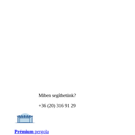
Miben segíthetünk?
+36 (20) 316 91 29
Prémium
pergola