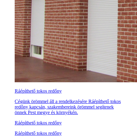
Ráépíthető tokos redőny
Cégünk örömmel áll a rendelkezésére Ráépíthető tokos
redőny kapcsán, szakembereink örömmel segítenek
önnek Pest megye és környékén.
Ráépíthető tokos redőny
Ráépíthető tokos redőny