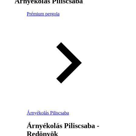
Árnyékolás Piliscsaba
Prémium pergola
Árnyékolás Piliscsaba
Árnyékolás Piliscsaba -
Redönyök