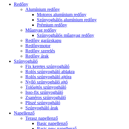
Redőny
Alumínium redőny
Motoros alumínium redőny
Szúnyoghálós alumínium redőny
Prémium redőny
Műanyag redőny
Szúnyoghálós műanyag redőny
Redőny garázskapu
Redőnymotor
Redőny szerelés
Redőny árak
Szúnyogháló
Fix keretes szúnyogháló
Rolós szúnyogháló ablakra
Rolós szúnyogháló ajtóra
Nyíló szúnyogháló ajtó
Tolóajtós szúnyogháló
Isso-fix szúnyogháló
Zsanéros szúnyogháló
Pliszé szúnyogháló
Szúnyogháló árak
Napellenző
Terasz napellenző
Basic napellenző
Basic new napellenző