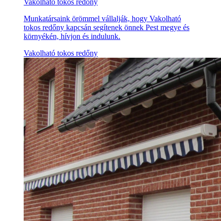
Vakolható tokos redőny
Munkatársaink örömmel vállalják, hogy Vakolható
tokos redőny kapcsán segítenek önnek Pest megye és
környékén, hívjon és indulunk.
Vakolható tokos redőny