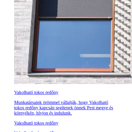
Vakolható tokos redőny
Munkatársaink örömmel vállalják, hogy Vakolható
tokos redőny kapcsán segítenek önnek Pest megye és
környékén, hívjon és indulunk.
Vakolható tokos redőny