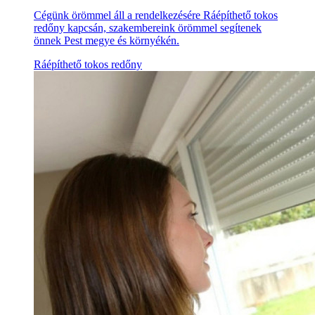
Cégünk örömmel áll a rendelkezésére Ráépíthető tokos
redőny kapcsán, szakembereink örömmel segítenek
önnek Pest megye és környékén.
Ráépíthető tokos redőny