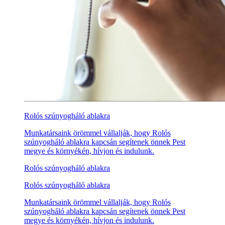
Rolós szúnyogháló ablakra
Munkatársaink örömmel vállalják, hogy Rolós
szúnyogháló ablakra kapcsán segítenek önnek Pest
megye és környékén, hívjon és indulunk.
Rolós szúnyogháló ablakra
Rolós szúnyogháló ablakra
Munkatársaink örömmel vállalják, hogy Rolós
szúnyogháló ablakra kapcsán segítenek önnek Pest
megye és környékén, hívjon és indulunk.