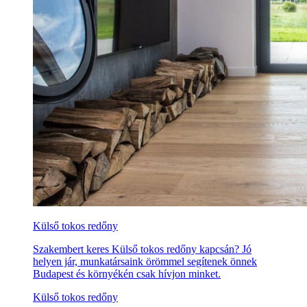
Külső tokos redőny
Szakembert keres Külső tokos redőny kapcsán? Jó
helyen jár, munkatársaink örömmel segítenek önnek
Budapest és környékén csak hívjon minket.
Külső tokos redőny