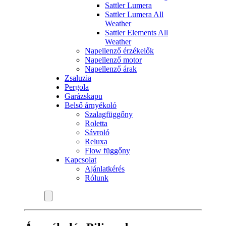
Sattler Lumera
Sattler Lumera All
Weather
Sattler Elements All
Weather
Napellenző érzékelők
Napellenző motor
Napellenző árak
Zsaluzia
Pergola
Garázskapu
Belső árnyékoló
Szalagfüggőny
Roletta
Sávroló
Reluxa
Flow függőny
Kapcsolat
Ajánlatkérés
Rólunk