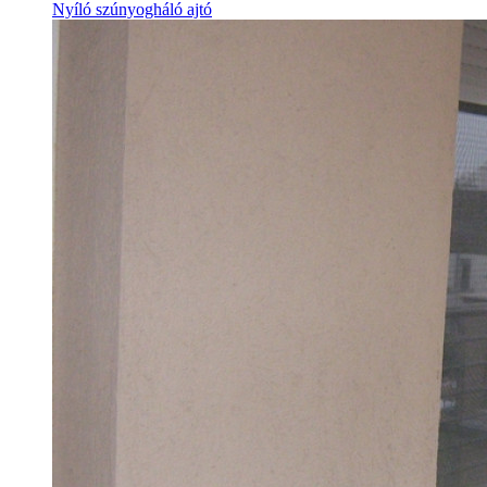
Nyíló szúnyogháló ajtó