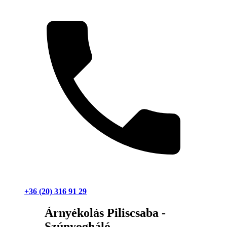
+36 (20) 316 91 29
Árnyékolás Piliscsaba -
Szúnyogháló