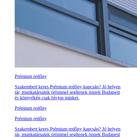
Prémium redőny
Szakembert keres Prémium redőny kapcsán? Jó helyen
jár, munkatársaink örömmel segítenek önnek Budapest
és környékén csak hívjon minket.
Prémium redőny
Prémium redőny
Szakembert keres Prémium redőny kapcsán? Jó helyen
jár, munkatársaink örömmel segítenek önnek Budapest