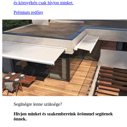
és környékén csak hívjon minket.
Prémium redőny
Segítségre lenne szüksége?
Hívjon minket és szakembereink örömmel segítenek
önnek.