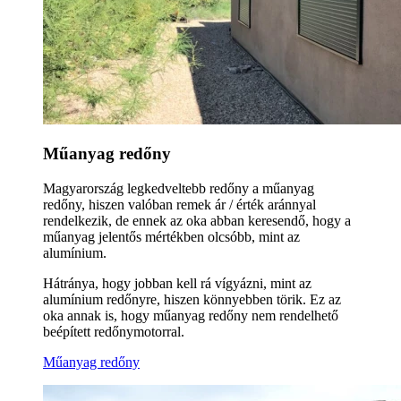
Műanyag redőny
Magyarország legkedveltebb redőny a műanyag
redőny, hiszen valóban remek ár / érték aránnyal
rendelkezik, de ennek az oka abban keresendő, hogy a
műanyag jelentős mértékben olcsóbb, mint az
alumínium.
Hátránya, hogy jobban kell rá vígyázni, mint az
alumínium redőnyre, hiszen könnyebben törik. Ez az
oka annak is, hogy műanyag redőny nem rendelhető
beépített redőnymotorral.
Műanyag redőny