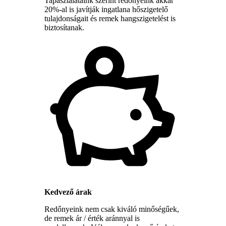
Tapasztalataink szerint redőnyeink akkár
20%-al is javítják ingatlana hőszigetelő
tulajdonságait és remek hangszigetelést is
biztosítanak.
Kedvező árak
Redőnyeink nem csak kiváló minőségűek,
de remek ár / érték aránnyal is