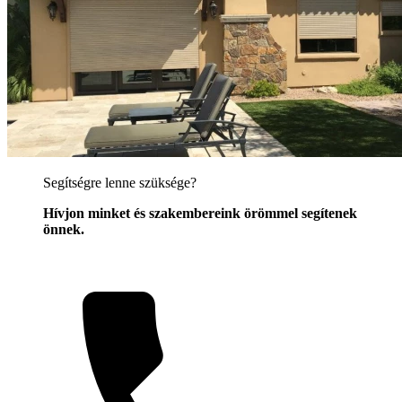
Segítségre lenne szüksége?
Hívjon minket és szakembereink örömmel segítenek
önnek.