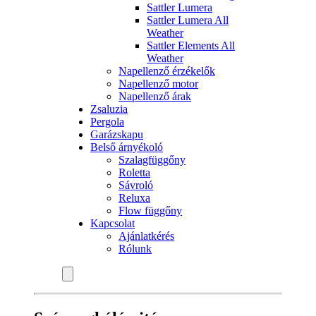
Sattler Lumera
Sattler Lumera All
Weather
Sattler Elements All
Weather
Napellenző érzékelők
Napellenző motor
Napellenző árak
Zsaluzia
Pergola
Garázskapu
Belső árnyékoló
Szalagfüggőny
Roletta
Sávroló
Reluxa
Flow függőny
Kapcsolat
Ajánlatkérés
Rólunk