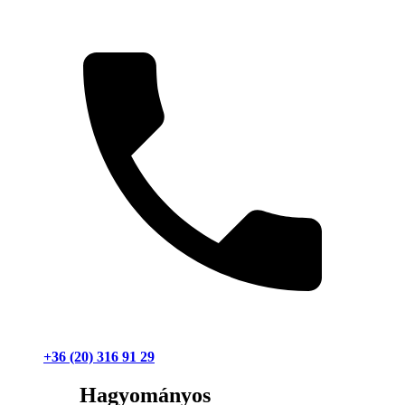
+36 (20) 316 91 29
Hagyományos