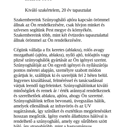
Kiváló szakértelem, 20 év tapasztalat
Szakembereink Szúnyogháló ajtóra kapcsán örömmel
állnak az Ön rendelkezésére, csak hívjon minket és
szívesen segítünk Pest megye és környékén.
Szakembereink több, mint két évtizedes tapasztalattal
állnak örömmel az Ön rendelkezésére.
Cégünk vállalja a fix keretes (ablakra), rolós avagy
mozgatható (ajtóra, ablakra), nyíló ajtó, tolóajtós vagy
plizsé szúnyoghálók gyártását az Ön igényei szerint.
Szúnyoghálóját az Ön egyedi igényei és nyílászárója
pontos méretei alapján, személyre szabott módon
gyártjuk le, szállítjuk ki és szereljük fel 2 héten belül.
Ingyenes kiszállással, felméréssel és tanácsadással
várjuk leendő ügyfeleinket. Szúnyoghálóinkat kiváló
minőségűek és remek ár / érték aránnyal rendelkeznek
és szerelhetőek ablakra, ajtóra, ahogy Ön szeretné.
Szúnyoghálóink teflon bevonatú, üvegszálas hálók,
amelyek ellenállnak az infravörös és az UV
sugárzásnak, így színűket és esztétikus megjelenésüket
hosszan megőrzik. Igény esetén állatbiztos hálóval is
rendelhető a szúnyogháló, amely egy sűrűbben szött
háló, így strapabíróbb, mint a hagyományos