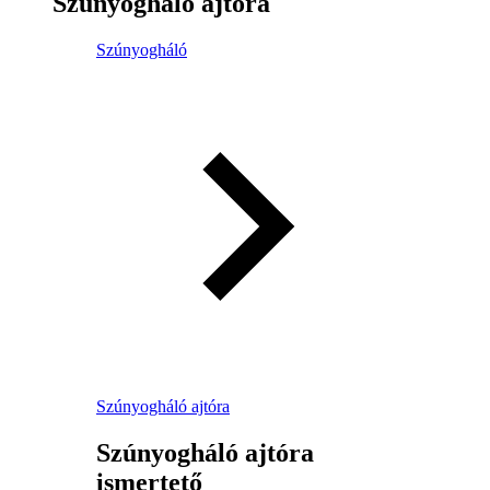
Szúnyogháló ajtóra
Szúnyogháló
Szúnyogháló ajtóra
Szúnyogháló ajtóra
ismertető