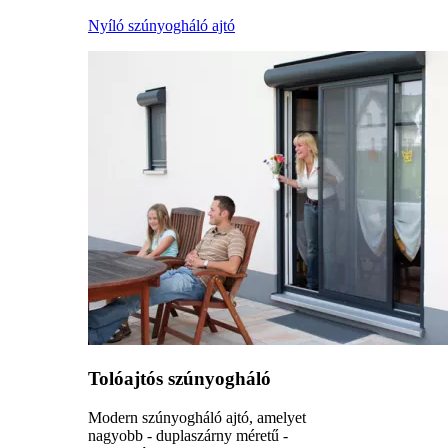
Nyíló szúnyogháló ajtó
Tolóajtós szúnyogháló
Modern szúnyogháló ajtó, amelyet
nagyobb - duplaszárny méretű -