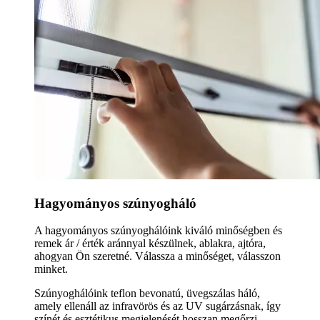
Hagyományos szúnyogháló
A hagyományos szúnyoghálóink kiváló minőségben és
remek ár / érték aránnyal készülnek, ablakra, ajtóra,
ahogyan Ön szeretné. Válassza a minőséget, válasszon
minket.
Szúnyoghálóink teflon bevonatú, üvegszálas háló,
amely ellenáll az infravörös és az UV sugárzásnak, így
színét és esztétikus megjelenését hosszan megőrzi.