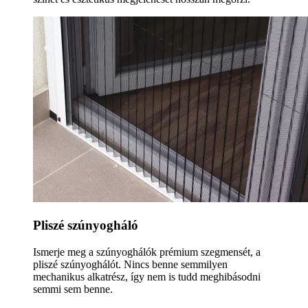
Pliszé szúnyogháló
Ismerje meg a szúnyoghálók prémium szegmensét, a
pliszé szúnyoghálót. Nincs benne semmilyen
mechanikus alkatrész, így nem is tudd meghibásodni
semmi sem benne.