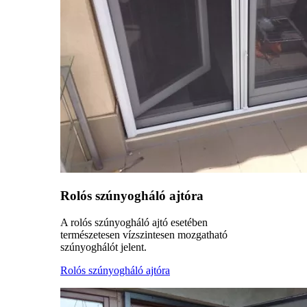
Rolós szúnyogháló ajtóra
A rolós szúnyogháló ajtó esetében
természetesen vízszintesen mozgatható
szúnyoghálót jelent.
Rolós szúnyogháló ajtóra