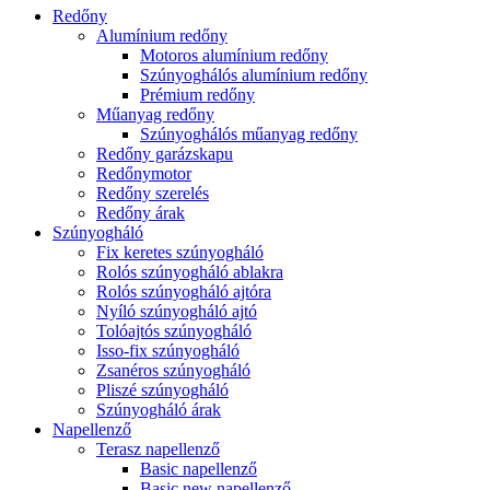
Redőny
Alumínium redőny
Motoros alumínium redőny
Szúnyoghálós alumínium redőny
Prémium redőny
Műanyag redőny
Szúnyoghálós műanyag redőny
Redőny garázskapu
Redőnymotor
Redőny szerelés
Redőny árak
Szúnyogháló
Fix keretes szúnyogháló
Rolós szúnyogháló ablakra
Rolós szúnyogháló ajtóra
Nyíló szúnyogháló ajtó
Tolóajtós szúnyogháló
Isso-fix szúnyogháló
Zsanéros szúnyogháló
Pliszé szúnyogháló
Szúnyogháló árak
Napellenző
Terasz napellenző
Basic napellenző
Basic new napellenző