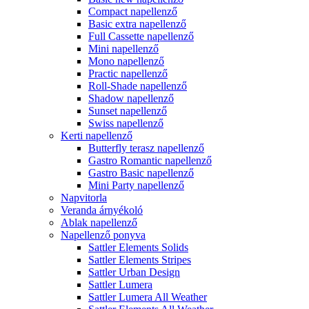
Compact napellenző
Basic extra napellenző
Full Cassette napellenző
Mini napellenző
Mono napellenző
Practic napellenző
Roll-Shade napellenző
Shadow napellenző
Sunset napellenző
Swiss napellenző
Kerti napellenző
Butterfly terasz napellenző
Gastro Romantic napellenző
Gastro Basic napellenző
Mini Party napellenző
Napvitorla
Veranda árnyékoló
Ablak napellenző
Napellenző ponyva
Sattler Elements Solids
Sattler Elements Stripes
Sattler Urban Design
Sattler Lumera
Sattler Lumera All Weather