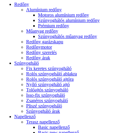
Redőny
Alumínium redőny
Motoros alumínium redőny
Szúnyoghálós alumínium redőny
Prémium redőny
Műanyag redőny
Szúnyoghálós műanyag redőny
Redőny garázskapu
Redőnymotor
Redőny szerelés
Redőny árak
Szúnyogháló
Fix keretes szúnyogháló
Rolós szúnyogháló ablakra
Rolós szúnyogháló ajtóra
Nyíló szúnyogháló ajtó
Tolóajtós szúnyogháló
Isso-fix szúnyogháló
Zsanéros szúnyogháló
Pliszé szúnyogháló
Szúnyogháló árak
Napellenző
Terasz napellenző
Basic napellenző
Basic new napellenző