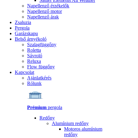
Sattler Elements All Weather
Napellenző érzékelők
Napellenző motor
Napellenző árak
Zsaluzia
Pergola
Garázskapu
Belső árnyékoló
Szalagfüggőny
Roletta
Sávroló
Reluxa
Flow függőny
Kapcsolat
Ajánlatkérés
Rólunk
Prémium
pergola
Redőny
Alumínium redőny
Motoros alumínium
redőny