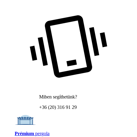
Miben segíthetünk?
+36 (20) 316 91 29
Prémium
pergola