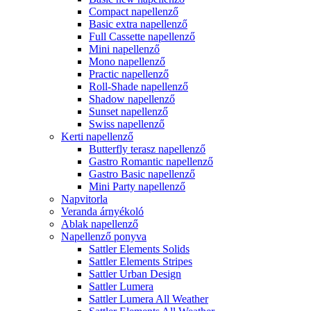
Compact napellenző
Basic extra napellenző
Full Cassette napellenző
Mini napellenző
Mono napellenző
Practic napellenző
Roll-Shade napellenző
Shadow napellenző
Sunset napellenző
Swiss napellenző
Kerti napellenző
Butterfly terasz napellenző
Gastro Romantic napellenző
Gastro Basic napellenző
Mini Party napellenző
Napvitorla
Veranda árnyékoló
Ablak napellenző
Napellenző ponyva
Sattler Elements Solids
Sattler Elements Stripes
Sattler Urban Design
Sattler Lumera
Sattler Lumera All Weather