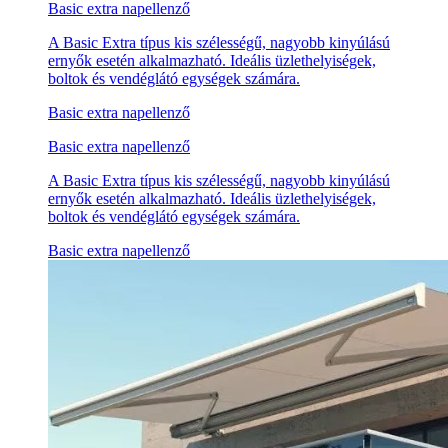
Basic extra napellenző
A Basic Extra típus kis szélességű, nagyobb kinyúlású
ernyők esetén alkalmazható. Ideális üzlethelyiségek,
boltok és vendéglátó egységek számára.
Basic extra napellenző
Basic extra napellenző
A Basic Extra típus kis szélességű, nagyobb kinyúlású
ernyők esetén alkalmazható. Ideális üzlethelyiségek,
boltok és vendéglátó egységek számára.
Basic extra napellenző